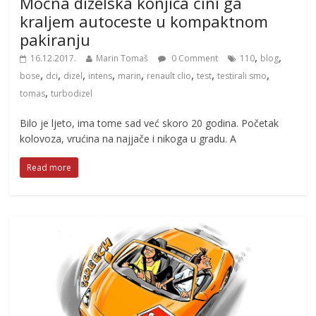
Moćna dizelska konjica čini ga
kraljem autoceste u kompaktnom
pakiranju
,
,
16.12.2017.
Marin Tomaš
0 Comment
110
blog
,
,
,
,
,
,
,
,
bose
dci
dizel
intens
marin
renault clio
test
testirali smo
,
tomas
turbodizel
Bilo je ljeto, ima tome sad već skoro 20 godina. Početak
kolovoza, vrućina na najjače i nikoga u gradu. A
Read more