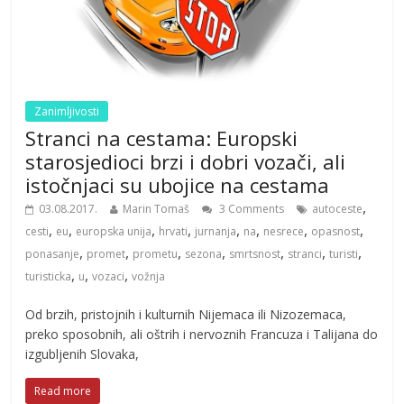
Zanimljivosti
Stranci na cestama: Europski
starosjedioci brzi i dobri vozači, ali
istočnjaci su ubojice na cestama
,
03.08.2017.
Marin Tomaš
3 Comments
autoceste
,
,
,
,
,
,
,
,
cesti
eu
europska unija
hrvati
jurnanja
na
nesrece
opasnost
,
,
,
,
,
,
,
ponasanje
promet
prometu
sezona
smrtsnost
stranci
turisti
,
,
,
turisticka
u
vozaci
vožnja
Od brzih, pristojnih i kulturnih Nijemaca ili Nizozemaca,
preko sposobnih, ali oštrih i nervoznih Francuza i Talijana do
izgubljenih Slovaka,
Read more