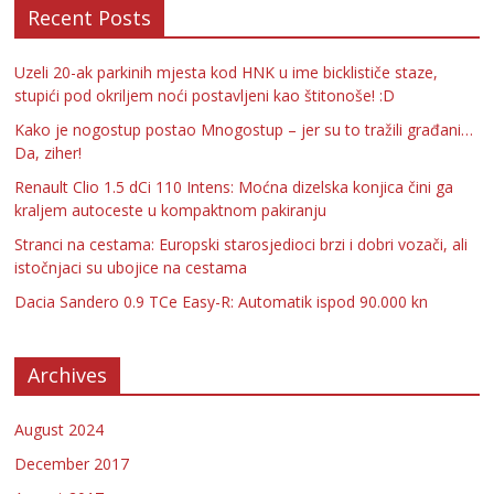
Recent Posts
Uzeli 20-ak parkinih mjesta kod HNK u ime bicklističe staze,
stupići pod okriljem noći postavljeni kao štitonoše! :D
Kako je nogostup postao Mnogostup – jer su to tražili građani…
Da, ziher!
Renault Clio 1.5 dCi 110 Intens: Moćna dizelska konjica čini ga
kraljem autoceste u kompaktnom pakiranju
Stranci na cestama: Europski starosjedioci brzi i dobri vozači, ali
istočnjaci su ubojice na cestama
Dacia Sandero 0.9 TCe Easy-R: Automatik ispod 90.000 kn
Archives
August 2024
December 2017