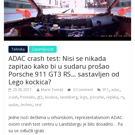
Tehnika
Zanimljivosti
ADAC crash test: Nisi se nikada
zapitao kako bi u sudaru prošao
Porsche 911 GT3 RS… sastavljen od
Lego kockica?
,
,
25.05.2017.
Marin Tomaš
0 Comment
911
adac
,
,
,
,
,
,
,
,
,
crash
frontalni
gt3
kockice
landsberg
lego
porsche
replika
rs
,
,
sudar
technic
test
Jedne noći dečkima u vrhunskom, reprezentativnom ADAC-
ovom crash test centru u Landsbergu je bilo dosadno… Pa
su se odlučili igrati