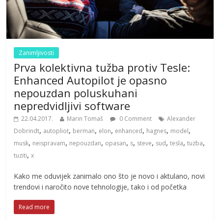
Zanimljivosti
Prva kolektivna tužba protiv Tesle:
Enhanced Autopilot je opasno
nepouzdan poluskuhani
nepredvidljivi software
22.04.2017.
Marin Tomaš
0 Comment
Alexander
,
,
,
,
,
,
,
Dobrindt
autopliot
berman
elon
enhanced
hagnes
model
,
,
,
,
,
,
,
,
,
musk
neispravam
nepouzdan
opasan
s
steve
sud
tesla
tuzba
,
tuziti
x
Kako me oduvijek zanimalo ono što je novo i aktulano, novi
trendovi i naročito nove tehnologije, tako i od početka
Read more