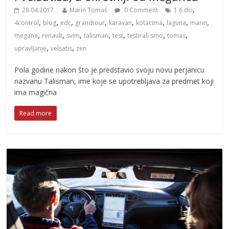
,
28.04.2017.
Marin Tomaš
0 Comment
1.6 dci
,
,
,
,
,
,
,
,
4control
blog
edc
grandtour
karavan
kotacima
laguna
marin
,
,
,
,
,
,
,
megane
renault
svim
talisman
test
testirali smo
tomas
,
,
upravljanje
velsatis
zen
Pola godine nakon što je predstavio svoju novu perjanicu
nazvanu Talisman, ime koje se upotrebljava za predmet koji
ima magična
Read more