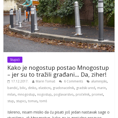
Stupići
Kako je nogostup postao Mnogostup
– jer su to tražili građani… Da, ziher!
,
17.12.2017.
Marin Tomaš
6 Comments
aluminijski
,
,
,
,
,
,
,
bandić
bilic
dinko
elasticni
gradonacelnik
gradski ured
marin
,
,
,
,
,
,
milan
mnogostup
nogostup
poglavarstvo
pročelnik
promet
,
,
,
stup
stupici
tomas
tomš
Iskreno, nisam mislio da ću pisati još jedan nastavak sage o
stupićima, ali Mnogostup, kako ga je genijalno prozvao