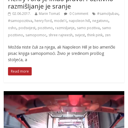
razmišljanje je sranje
,
02.06.2017.
Marin Tomaš
0 Comment
#samoljubav
,
,
,
,
,
#samopozitiva
henry ford
model t
napoleon hill
negativno
,
,
,
,
,
osho
podsvijest
pozitivno
razmisljanje
samo pozitiva
samo
,
,
,
,
,
pozitivno
samopomoc
shree rajneesh
svijest
think pink
zen
Možda niste čuli za njega, ali Napoleon Hill je bio američki
pisac knjiga samopomoći. Živio je sredinom prošlog
stoljeća, a
Read more