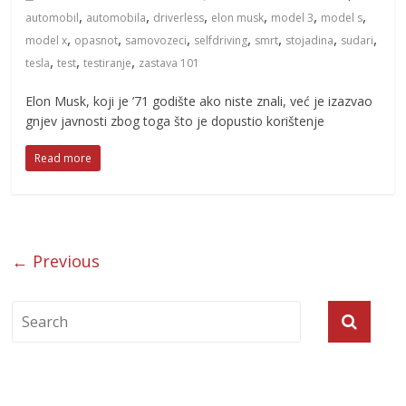
,
,
,
,
,
,
automobil
automobila
driverless
elon musk
model 3
model s
,
,
,
,
,
,
,
model x
opasnot
samovozeci
selfdriving
smrt
stojadina
sudari
,
,
,
tesla
test
testiranje
zastava 101
Elon Musk, koji je ’71 godište ako niste znali, već je izazvao
gnjev javnosti zbog toga što je dopustio korištenje
Read more
← Previous