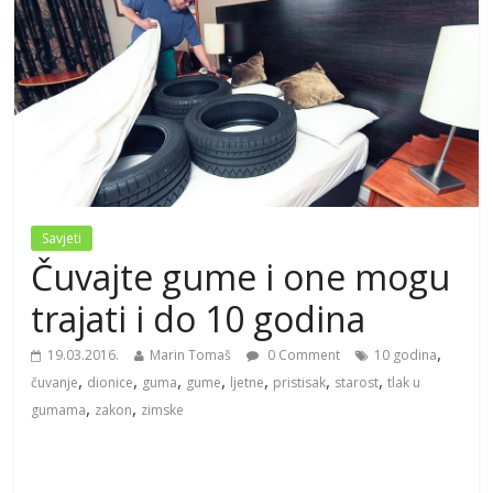
Savjeti
Čuvajte gume i one mogu
trajati i do 10 godina
,
19.03.2016.
Marin Tomaš
0 Comment
10 godina
,
,
,
,
,
,
,
čuvanje
dionice
guma
gume
ljetne
pristisak
starost
tlak u
,
,
gumama
zakon
zimske