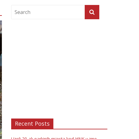
Recent Posts
Uzeli 20-ak parkinih mjesta kod HNK u ime