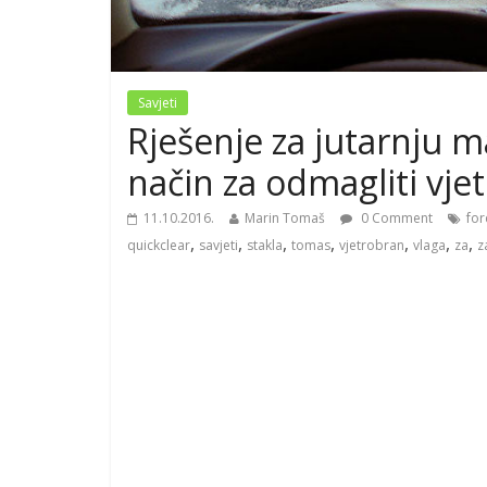
Savjeti
Rješenje za jutarnju m
način za odmagliti vje
11.10.2016.
Marin Tomaš
0 Comment
for
,
,
,
,
,
,
,
quickclear
savjeti
stakla
tomas
vjetrobran
vlaga
za
z