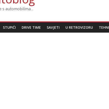
ze s automobilima…
STUPIĆI
DRIVE TIME
SAVJETI
U RETROVIZORU
TEHN