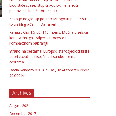
bicklističe staze, stupići pod okriljem noći
postavljeni kao štitonoše! :D
Kako je nogostup postao Mnogostup – jer su
to tražili građani… Da, ziher!
Renault Clio 1.5 dCi 110 Intens: Moćna dizelska
konjica čini ga kraljem autoceste u
kompaktnom pakiranju
Stranci na cestama: Europski starosjedioci brzi i
dobri vozači, ali istočnjaci su ubojice na
cestama
Dacia Sandero 0.9 TCe Easy-R: Automatik ispod
90.000 kn
Archives
August 2024
December 2017