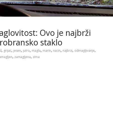
aglovitost: Ovo je najbrži
trobransko staklo
,
,
,
,
,
,
,
,
,
d
grijac
jesen
jutro
magla
marin
nacin
najbrzi
odmagljivanje
,
,
amagljen
zamagljena
zima