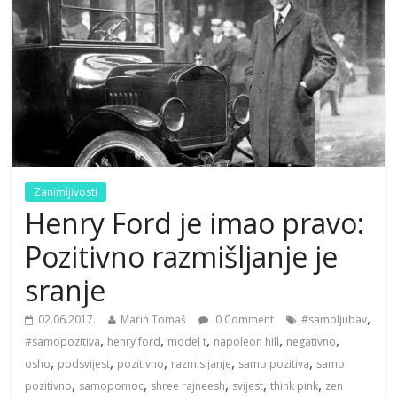
Zanimljivosti
Henry Ford je imao pravo:
Pozitivno razmišljanje je
sranje
,
02.06.2017.
Marin Tomaš
0 Comment
#samoljubav
,
,
,
,
,
#samopozitiva
henry ford
model t
napoleon hill
negativno
,
,
,
,
,
osho
podsvijest
pozitivno
razmisljanje
samo pozitiva
samo
,
,
,
,
,
pozitivno
samopomoc
shree rajneesh
svijest
think pink
zen