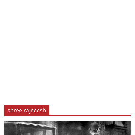
shree rajneesh