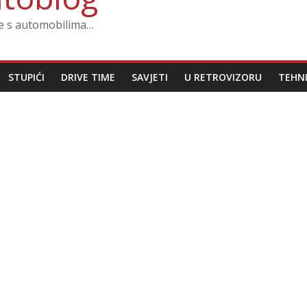
ze s automobilima…
STUPIĆI
DRIVE TIME
SAVJETI
U RETROVIZORU
TEHN