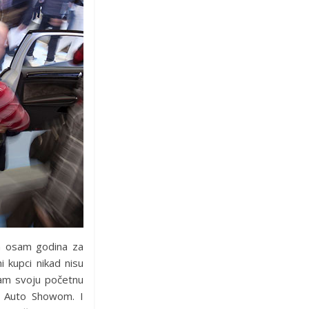
a osam godina za
i kupci nikad nisu
ajam svoju početnu
ZG Auto Showom. I