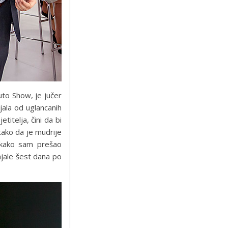
uto Show, je jučer
ijala od uglancanih
titelja, čini da bi
 tako da je mudrije
 kako sam prešao
ajale šest dana po