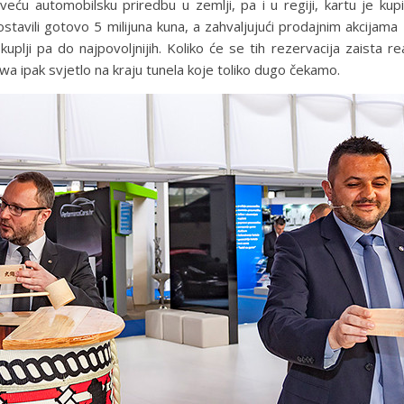
najveću automobilsku priredbu u zemlji, pa i u regiji, kartu je ku
tavili gotovo 5 milijuna kuna, a zahvaljujući prodajnim akcijama
lji pa do najpovoljnijih. Koliko će se tih rezervacija zaista real
owa ipak svjetlo na kraju tunela koje toliko dugo čekamo.