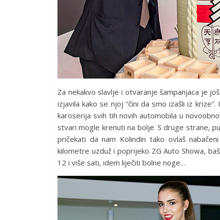
Za nekakvo slavlje i otvaranje šampanjaca je još
izjavila kako se njoj “čini da smo izašli iz krize”
karoserija svih tih novih automobila u novoobnovl
stvari mogle krenuti na bolje. S druge strane, pu
pričekati da nam Kolindin tako ovlaš nabače
kilometre uzduž i poprijeko ZG Auto Showa, baš 
12 i više sati, idem liječiti bolne noge…