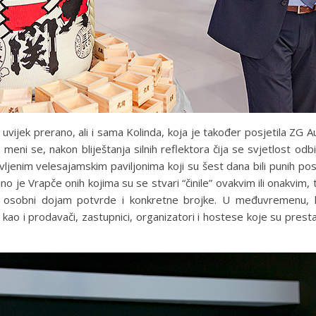
 uvijek prerano, ali i sama Kolinda, koja je također posjetila ZG A
. I meni se, nakon bliještanja silnih reflektora čija se svjetlost odb
jenim velesajamskim paviljonima koji su šest dana bili punih posje
no je Vrapče onih kojima su se stvari “činile” ovakvim ili onakvim,
ni osobni dojam potvrde i konkretne brojke. U međuvremenu,
kao i prodavači, zastupnici, organizatori i hostese koje su prest