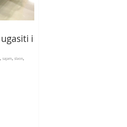
ugasiti i
,
,
,
sajam
slaon