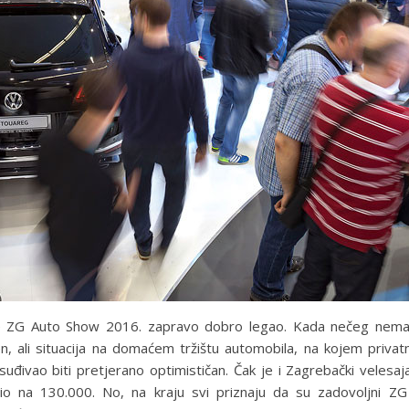
da je ZG Auto Show 2016. zapravo dobro legao. Kada nečeg nem
n, ali situacija na domaćem tržištu automobila, na kojem privatn
 usuđivao biti pretjerano optimističan. Čak je i Zagrebački veles
tio na 130.000. No, na kraju svi priznaju da su zadovoljni 