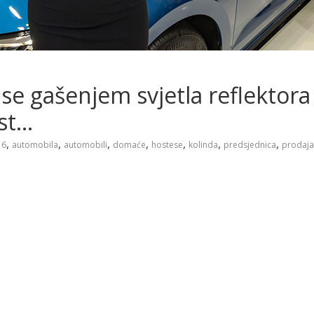
se gašenjem svjetla reflektora 
st…
,
,
,
,
,
,
,
16
automobila
automobili
domaće
hostese
kolinda
predsjednica
prodaja