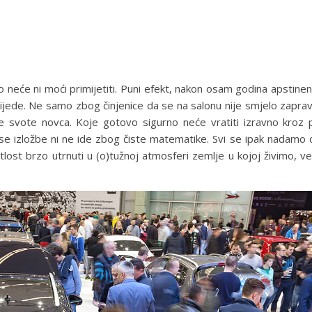
oro neće ni moći primijetiti. Puni efekt, nakon osam godina apstin
jede. Ne samo zbog činjenice da se na salonu nije smjelo zaprav
like svote novca. Koje gotovo sigurno neće vratiti izravno kroz
 se izložbe ni ne ide zbog čiste matematike. Svi se ipak nadamo
tlost brzo utrnuti u (o)tužnoj atmosferi zemlje u kojoj živimo, 