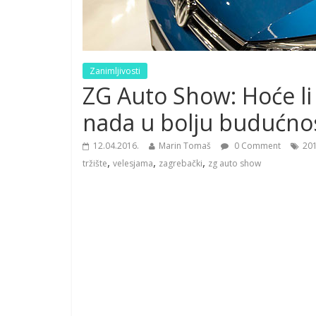
Zanimljivosti
ZG Auto Show: Hoće li 
nada u bolju budućno
12.04.2016.
Marin Tomaš
0 Comment
20
,
,
,
tržište
velesjama
zagrebački
zg auto show