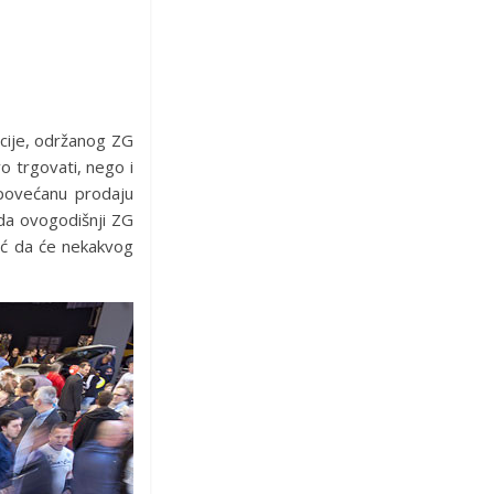
encije, održanog ZG
o trgovati, nego i
 povećanu prodaju
 da ovogodišnji ZG
već da će nekakvog