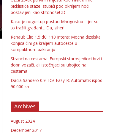
bicklističe staze, stupići pod okriljem noći
postavljeni kao štitonoše! :D
Kako je nogostup postao Mnogostup – jer su
to tražili građani… Da, ziher!
Renault Clio 1.5 dCi 110 Intens: Moćna dizelska
konjica čini ga kraljem autoceste u
kompaktnom pakiranju
Stranci na cestama: Europski starosjedioci brzi i
dobri vozači, ali istočnjaci su ubojice na
cestama
Dacia Sandero 0.9 TCe Easy-R: Automatik ispod
90.000 kn
Archives
August 2024
December 2017