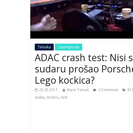
Tehnika
Zanimljivosti
ADAC crash test: Nisi 
sudaru prošao Porsch
Lego kockica?
25.05.2017.
Marin Tomaš
0 Comment
91
,
,
sudar
technic
test