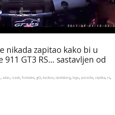
se nikada zapitao kako bi u
e 911 GT3 RS… sastavljen od
,
,
,
,
,
,
,
,
,
,
,
1
adac
crash
frontalni
gt3
kockice
landsberg
lego
porsche
replika
rs