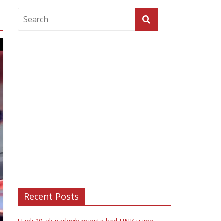
Recent Posts
Uzeli 20-ak parkinih mjesta kod HNK u ime