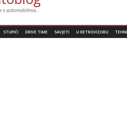
ze s automobilima…
STUPIĆI
DRIVE TIME
SAVJETI
U RETROVIZORU
TEHN