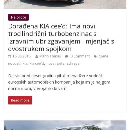
Na probi
Dorađena KIA cee’d: Ima novi
trocilindrični turbobenzinac s
izravnim ubrizgavanjem i mjenjač s
dvostrukom spojkom
16.06.2016.
Marin Tomaš
0 Comment
cijene
,
,
,
,
novosti
kia
kia cee'd
nova
peter schreyer
Da ste pred deset godina pitali menadžere vodećih
europskih automobilskih kompanija koja im je najgora
noćna mora, vjerojatno bi vam
Read more