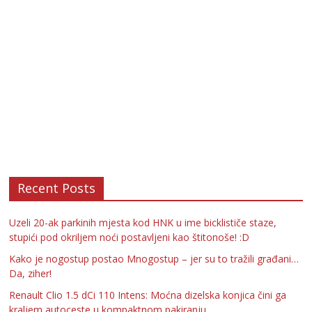
Recent Posts
Uzeli 20-ak parkinih mjesta kod HNK u ime bicklističe staze,
stupići pod okriljem noći postavljeni kao štitonoše! :D
Kako je nogostup postao Mnogostup – jer su to tražili građani…
Da, ziher!
Renault Clio 1.5 dCi 110 Intens: Moćna dizelska konjica čini ga
kraljem autoceste u kompaktnom pakiranju