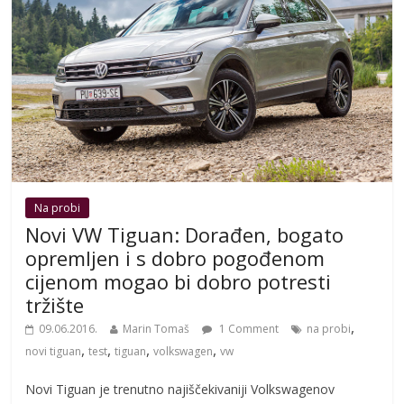
Na probi
Novi VW Tiguan: Dorađen, bogato
opremljen i s dobro pogođenom
cijenom mogao bi dobro potresti
tržište
,
09.06.2016.
Marin Tomaš
1 Comment
na probi
,
,
,
,
novi tiguan
test
tiguan
volkswagen
vw
Novi Tiguan je trenutno najiščekivaniji Volkswagenov