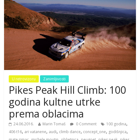
U retrovizoru
Zanimljivosti
Pikes Peak Hill Climb: 100
godina kultne utrke
prema oblacima
,
24.06.2016.
Marin Tomaš
0 Comment
100 godina
,
,
,
,
,
,
406 t16
ari vatanene
audi
climb dance
concept_one
godišnjica
,
,
,
,
,
mate rimac
michele moutin
obljetnica
peugoet
pikes peak
pikes