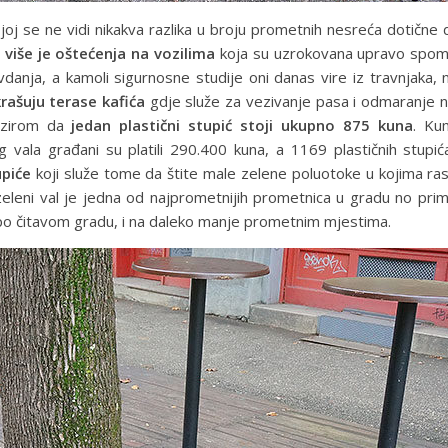
oj se ne vidi nikakva razlika u broju prometnih nesreća dotične 
,
više je oštećenja na vozilima
koja su uzrokovana upravo spom
vdanja, a kamoli sigurnosne studije oni danas vire iz travnjaka,
rašuju terase kafića
gdje služe za vezivanje pasa i odmaranje no
obzirom da
jedan plastični stupić stoji ukupno 875 kuna
. Ku
g vala građani su platili 290.400 kuna, a 1169 plastičnih stupi
upiće
koji služe tome da štite male zelene poluotoke u kojima ra
eleni val je jedna od najprometnijih prometnica u gradu no pri
 po čitavom gradu, i na daleko manje prometnim mjestima.