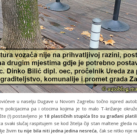
amovićeve u naselju Dugave u Novom Zagrebu točno ispred auto
 policijacima pa i otocima kojima je to malo T-križanje okruž
šte (!) postavljeno je
18 plastičnih stupića što su građani plati
svaki slučaj raspitujem se kod žitelja čiji stan maltene gleda na
dje živim
tu nije bila niti jedna jedina nesreća
, čak se nitko nije 