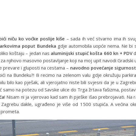
pići niču ko voćke poslije kiše
– sada ih već stvarno ima ih sv
 parkovima poput Bundeka
gdje automobila uopće nema. Ne bi s
oliko koštaju – jedan nas
aluminijski stupić košta 660 kn + PDV
d
 za njihovo masovno postavljanje koji na moj upit navodi Gradski
ve prevare i gluposti na cestama –
navodno povećanje sigurnost
ići na Bundeku?! Ili recimo na zelenom valu gdje okružuju parkira
lu bilo kao pješak, ali vjerojatno niste bili svjesni da je u Zagre
već samo na potezu od Savske ulice do Trga žrtava fašizma, posta
ća
! Nisam ni ja vjerovao kad sam ih pješke išao prebrojavati. Na r
Zagrebu dakle, ugrađeno je više od 1500 stupića. A većina okru
t prometa.