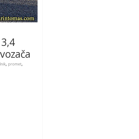
 3,4
 vozača
,
,
lnik
promet