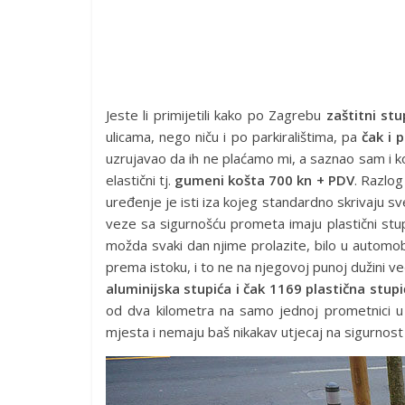
Jeste li primijetili kako po Zagrebu
zaštitni stu
ulicama, nego niču i po parkiralištima, pa
čak i
uzrujavao da ih ne plaćamo mi, a saznao sam i k
elastični tj.
gumeni košta 700 kn + PDV
. Razlog
uređenje je isti iza kojeg standardno skrivaju s
veze sa sigurnošću prometa imaju plastični stup
možda svaki dan njime prolazite, bilo u automobi
prema istoku, i to ne na njegovoj punoj dužini 
aluminijska stupića i čak 1169 plastična stupi
od dva kilometra na samo jednoj prometnici u 
mjesta i nemaju baš nikakav utjecaj na sigurnos