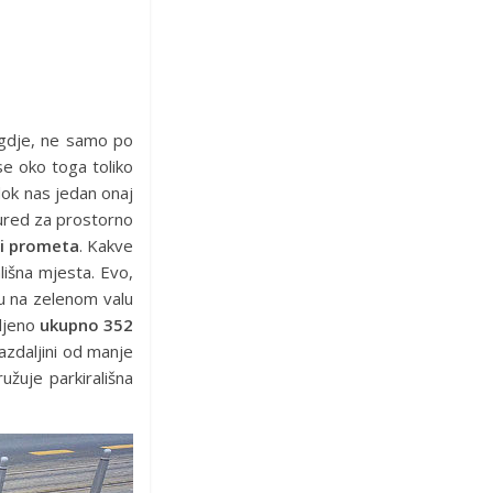
ugdje, ne samo po
e oko toga toliko
ok nas jedan onaj
 ured za prostorno
i prometa
. Kakve
lišna mjesta. Evo,
bu na zelenom valu
vljeno
ukupno 352
azdaljini od manje
žuje parkirališna