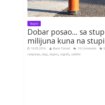
Stupići
Dobar posao… sa stupi
milijuna kuna na stupić
18.05.2016.
Marin Tomaš
16 Comments
,
,
,
,
rasipanje
stup
stupici
zagreb
zaštitni