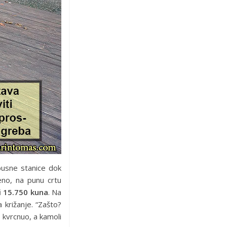
busne stanice dok
eno, na punu crtu
li 15.750 kuna
. Na
 križanje. “Zašto?
ni kvrcnuo, a kamoli