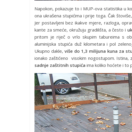
Napokon, pokazuje to i MUP-ova statistika u koj
ona ukrašena stupićima i prije toga. Čak štoviše
Jer postavljeni bez ikakve mjere, razloga, opra
kante za smeće, okružuju gradilišta, a često i
uk
pritom je riječ o vrlo skupim tabureima s 
aluminijska stupića duž kilometara i pol zeleno
Ukupno dakle,
više do 1,3 milijuna kuna za st
ionako zaštićeno visokim nogostupom. Istina, z
sadnje zaštitnih stupića
ima koliko hoćete i to