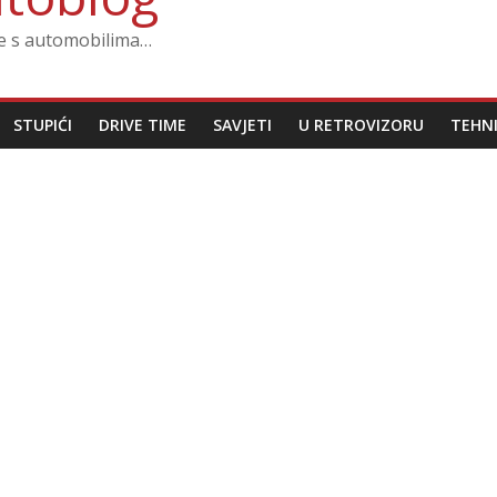
ze s automobilima…
STUPIĆI
DRIVE TIME
SAVJETI
U RETROVIZORU
TEHN