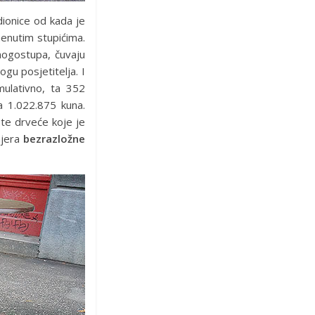
dionice od kada je
enutim stupićima.
 nogostupa, čuvaju
gu posjetitelja. I
mulativno, ta 352
ća 1.022.875 kuna.
ste drveće koje je
mjera
bezrazložne