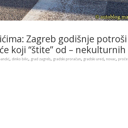
ćima: Zagreb godišnje potroši
e koji “štite” od – nekulturnih
,
,
,
,
,
,
bandić
dinko bilic
grad zagreb
gradski proračun
gradski ured
novac
proče