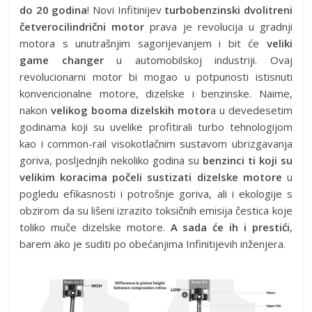
do 20 godina
! Novi Infitinijev
turbobenzinski dvolitreni
četverocilindrični motor
prava je revolucija u gradnji
motora s unutrašnjim sagorijevanjem i bit će
veliki
game changer
u automobilskoj industriji. Ovaj
revolucionarni motor bi mogao u potpunosti istisnuti
konvencionalne motore, dizelske i benzinske. Naime,
nakon
velikog booma dizelskih motor
a u devedesetim
godinama koji su uvelike profitirali turbo tehnologijom
kao i common-rail visokotlačnim sustavom ubrizgavanja
goriva, posljednjih nekoliko godina su
benzinci ti koji su
velikim koracima počeli sustizati dizelske motore
u
pogledu efikasnosti i potrošnje goriva, ali i ekologije s
obzirom da su lišeni izrazito toksičnih emisija čestica koje
toliko muče dizelske motore.
A sada će ih i prestići
,
barem ako je suditi po obećanjima Infinitijevih inženjera.