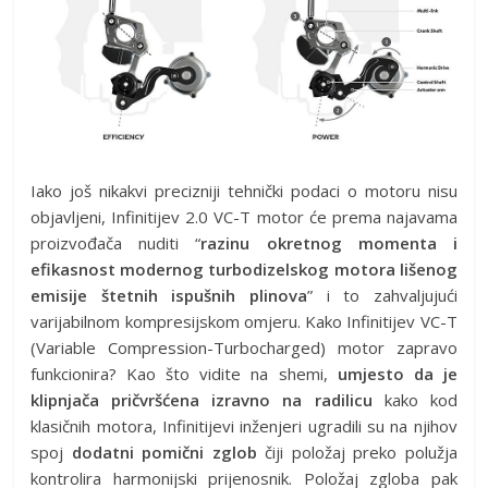
Iako još nikakvi precizniji tehnički podaci o motoru nisu
objavljeni, Infinitijev 2.0 VC-T motor će prema najavama
proizvođača nuditi “
razinu okretnog momenta i
efikasnost modernog turbodizelskog motora lišenog
emisije štetnih ispušnih plinova
” i to zahvaljujući
varijabilnom kompresijskom omjeru. Kako Infinitijev VC-T
(Variable Compression-Turbocharged) motor zapravo
funkcionira? Kao što vidite na shemi,
umjesto da je
klipnjača pričvršćena izravno na radilicu
kako kod
klasičnih motora, Infinitijevi inženjeri ugradili su na njihov
spoj
dodatni pomični zglob
čiji položaj preko polužja
kontrolira harmonijski prijenosnik. Položaj zgloba pak