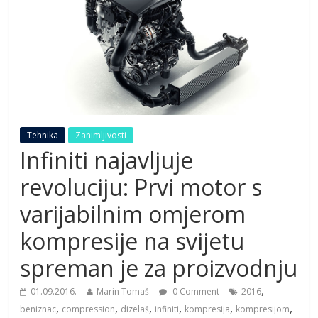
Tehnika
Zanimljivosti
Infiniti najavljuje
revoluciju: Prvi motor s
varijabilnim omjerom
kompresije na svijetu
spreman je za proizvodnju
,
01.09.2016.
Marin Tomaš
0 Comment
2016
,
,
,
,
,
,
beniznac
compression
dizelaš
infiniti
kompresija
kompresijom