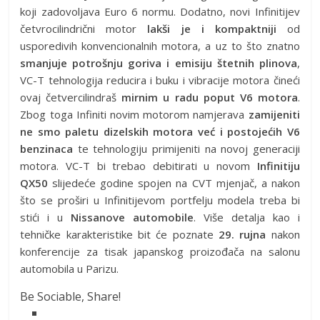
koji zadovoljava Euro 6 normu. Dodatno, novi Infinitijev
četvrocilindrični motor
lakši je i kompaktniji
od
usporedivih konvencionalnih motora, a uz to što znatno
smanjuje potrošnju goriva i emisiju štetnih plinova
,
VC-T tehnologija reducira i buku i vibracije motora čineći
ovaj četvercilindraš
mirnim u radu poput V6 motora
.
Zbog toga Infiniti novim motorom namjerava
zamijeniti
ne smo paletu dizelskih motora već i postojećih V6
benzinaca
te tehnologiju primijeniti na novoj generaciji
motora. VC-T bi trebao debitirati u novom
Infinitiju
QX50
slijedeće godine spojen na CVT mjenjač, a nakon
što se proširi u Infinitijevom portfelju modela treba bi
stići i u
Nissanove automobile
. Više detalja kao i
tehničke karakteristike bit će poznate
29. rujna
nakon
konferencije za tisak japanskog proizođača na salonu
automobila u Parizu.
Be Sociable, Share!