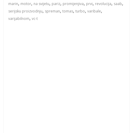
,
,
,
,
,
,
,
,
marin
motor
na svijetu
pariz
promijenjiva
prvi
revolucija
saab
,
,
,
,
,
serijsku proizvodnju
spreman
tomas
turbo
varibale
,
varijabilnom
vc-t