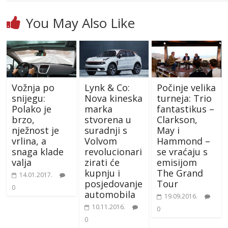
You May Also Like
Vožnja po
Lynk & Co:
Počinje velika
snijegu:
Nova kineska
turneja: Trio
Polako je
marka
fantastikus –
brzo,
stvorena u
Clarkson,
nježnost je
suradnji s
May i
vrlina, a
Volvom
Hammond –
snaga klade
revolucionari
se vraćaju s
valja
zirati će
emisijom
kupnju i
The Grand
14.01.2017.
posjedovanje
Tour
0
automobila
19.09.2016.
10.11.2016.
0
0