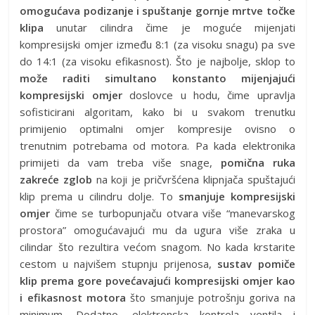
omogućava podizanje i spuštanje gornje mrtve točke
klipa
unutar cilindra čime je moguće mijenjati
kompresijski omjer između 8:1 (za visoku snagu) pa sve
do 14:1 (za visoku efikasnost). Što je najbolje, sklop to
može raditi simultano konstanto mijenjajući
kompresijski omjer
doslovce u hodu, čime upravlja
sofisticirani algoritam, kako bi u svakom trenutku
primijenio optimalni omjer kompresije ovisno o
trenutnim potrebama od motora. Pa kada elektronika
primijeti da vam treba više snage,
pomična ruka
zakreće zglob
na koji je pričvršćena klipnjača spuštajući
klip prema u cilindru dolje. To
smanjuje kompresijski
omjer
čime se turbopunjaču otvara više “manevarskog
prostora” omogućavajući mu da ugura više zraka u
cilindar što rezultira većom snagom. No kada krstarite
cestom u najvišem stupnju prijenosa,
sustav pomiče
klip prema gore povećavajući kompresijski omjer kao
i efikasnost motora
što smanjuje potrošnju goriva na
minimum. Dodatno, elektronska kontrola ventila i