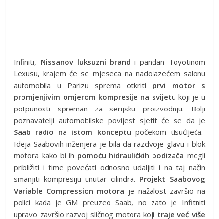
Infiniti,
Nissanov luksuzni brand
i pandan Toyotinom
Lexusu, krajem će se mjeseca na nadolazećem salonu
automobila u Parizu sprema otkriti
prvi motor s
promjenjivim omjerom kompresije na svijetu
koji je u
potpunosti spreman za serijsku proizvodnju. Bolji
poznavatelji automobilske povijest sjetit će se da je
Saab radio na istom konceptu
počekom tisućljeća.
Ideja Saabovih inženjera je bila da razdvoje glavu i blok
motora kako bi ih
pomoću hidrauličkih podizača
mogli
približiti i time povećati odnosno udaljiti i na taj način
smanjiti kompresiju unutar cilindra.
Projekt Saabovog
Variable Compression motora
je nažalost završio na
polici kada je GM preuzeo Saab, no zato je Infitniti
upravo završio razvoj sličnog motora koji
traje već više