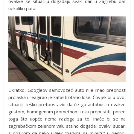
ovakve se situaciju događaju svaki dan u Zagrebu bar
nekoliko puta.
Ukratko, Googleov samovozeći auto nije imao prednost
prolaska i reagirao je katastrofalno loše. Čovjek bi u ovoj
situaciji teško pretpostavio da će ga autobus u ovakvo
gustom, homogenom prometnom toku propustiti, pored
toga što uopće nema razloga za to. Inače bi se na
zagrebačkom zelenom valu stalno događali ovakvi sudari
s obzirom da neko uvijek “parkira na minutu” u desnoj