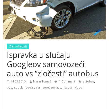
Zanimljivosti
Ispravka u slučaju
Googleov samovozeći
auto vs “zločesti” autobus
,
14.03.2016.
Marin Tomaš
1 Comment
autobus
,
,
,
,
,
bus
google
google car
googleov auto
sudar
video