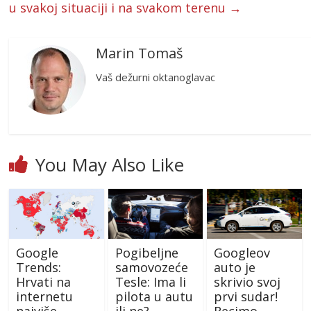
u svakoj situaciji i na svakom terenu
→
Marin Tomaš
Vaš dežurni oktanoglavac
You May Also Like
Google
Pogibeljne
Googleov
Trends:
samovozeće
auto je
Hrvati na
Tesle: Ima li
skrivio svoj
internetu
pilota u autu
prvi sudar!
najviše
ili ne?
Recimo…