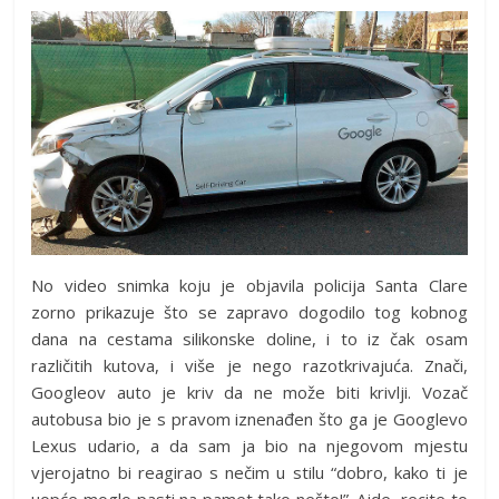
No video snimka koju je objavila policija Santa Clare
zorno prikazuje što se zapravo dogodilo tog kobnog
dana na cestama silikonske doline, i to iz čak osam
različitih kutova, i više je nego razotkrivajuća. Znači,
Googleov auto je kriv da ne može biti krivlji. Vozač
autobusa bio je s pravom iznenađen što ga je Googlevo
Lexus udario, a da sam ja bio na njegovom mjestu
vjerojatno bi reagirao s nečim u stilu “dobro, kako ti je
uopće moglo pasti na pamet tako nešto!”. Ajde, recite to