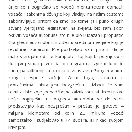
činjenice i pogrešno se vodeći mentalitetom domaćih
vozača i zakonima džungle koji vladaju na našim cestama
zaboravljajući pritom da smo po tome (a i puno drugih
stvari) vjerojatno jedinstveni na svijetu, bio sam sklon
okriviti vozača autobusa što nije bio ljubazan i propustio
Googleov automobil u incidentu sredinom veljače koji je
rezultirao sudarom. Pretpostavljao sam pritom da je
malo vjerojatno da je kompjuter taj koji bi pogriješio u
škakljivoj situaciji, već da bi on igrao na sigurno kao do
sada; pa kalifornijska policija je zaustavila Googleov auto
zbog prespore vožnje! Osim toga, računala u
proračunima zaista jesu bezgrešna – izbacit će vam
rezultat bilo koje jednadžbe na kalkulatoru isti tren i nikad
neće pogriješiti. I Googleov automobil se do sada
predstavljao kao bezgrešan – prešao je gotovo 4
milijuna kilometara od kojih 2,3 milijuna vozeći
samostalno i sudjelovao u 14 sudara, ali nikad svojom
krivnjom.