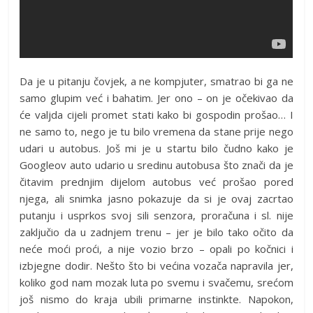
Da je u pitanju čovjek, a ne kompjuter, smatrao bi ga ne
samo glupim već i bahatim. Jer ono – on je očekivao da
će valjda cijeli promet stati kako bi gospodin prošao… I
ne samo to, nego je tu bilo vremena da stane prije nego
udari u autobus. Još mi je u startu bilo čudno kako je
Googleov auto udario u sredinu autobusa što znači da je
čitavim prednjim dijelom autobus već prošao pored
njega, ali snimka jasno pokazuje da si je ovaj zacrtao
putanju i usprkos svoj sili senzora, proračuna i sl. nije
zaključio da u zadnjem trenu – jer je bilo tako očito da
neće moći proći, a nije vozio brzo – opali po kočnici i
izbjegne dodir. Nešto što bi većina vozača napravila jer,
koliko god nam mozak luta po svemu i svačemu, srećom
još nismo do kraja ubili primarne instinkte. Napokon,