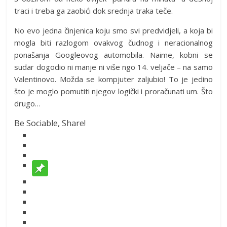
traci i treba ga zaobići dok srednja traka teče.
No evo jedna činjenica koju smo svi predvidjeli, a koja bi
mogla biti razlogom ovakvog čudnog i neracionalnog
ponašanja Googleovog automobila. Naime, kobni se
sudar dogodio ni manje ni više ngo 14. veljače – na samo
Valentinovo. Možda se kompjuter zaljubio! To je jedino
što je moglo pomutiti njegov logički i proračunati um. Što
drugo…
Be Sociable, Share!