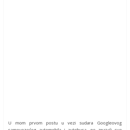
U mom prvom postu u vezi sudara Googleovog
samovozećeg automobila i autobusa, ne znajući sve