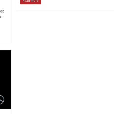
Read more
ost
a –