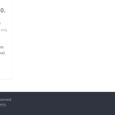
0.
0
,
,
trol
tim
ući
reserved.
ess
.