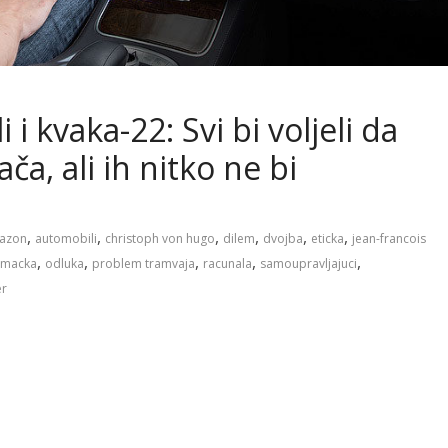
 kvaka-22: Svi bi voljeli da
ča, ali ih nitko ne bi
,
,
,
,
,
,
azon
automobili
christoph von hugo
dilem
dvojba
eticka
jean-francois
,
,
,
,
,
emacka
odluka
problem tramvaja
racunala
samoupravljajuci
er