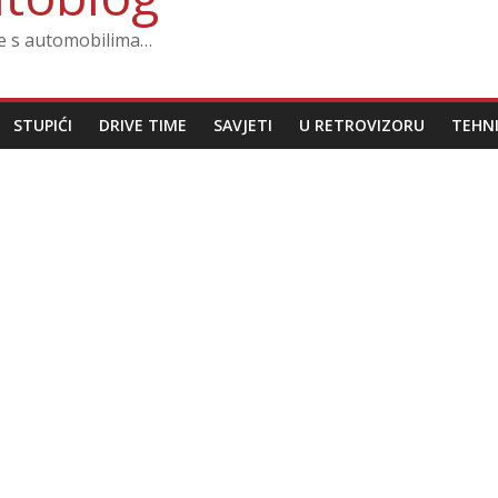
ze s automobilima…
STUPIĆI
DRIVE TIME
SAVJETI
U RETROVIZORU
TEHN