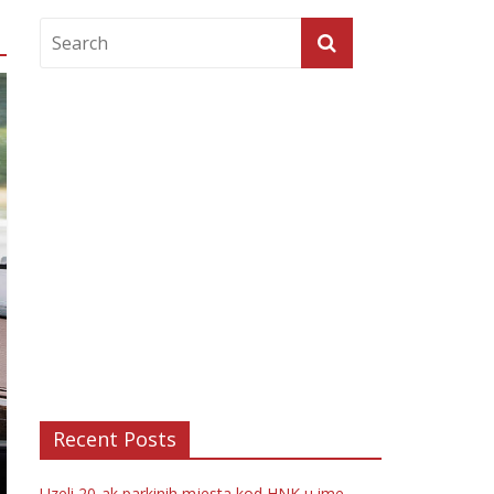
Recent Posts
Uzeli 20-ak parkinih mjesta kod HNK u ime