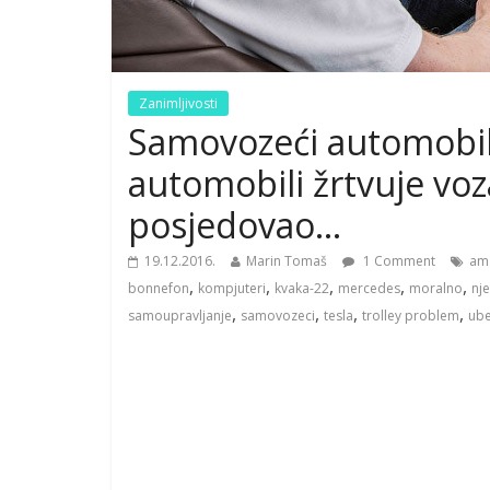
Zanimljivosti
Samovozeći automobili i
automobili žrtvuje voza
posjedovao…
19.12.2016.
Marin Tomaš
1 Comment
am
,
,
,
,
,
bonnefon
kompjuteri
kvaka-22
mercedes
moralno
nj
,
,
,
,
samoupravljanje
samovozeci
tesla
trolley problem
ub