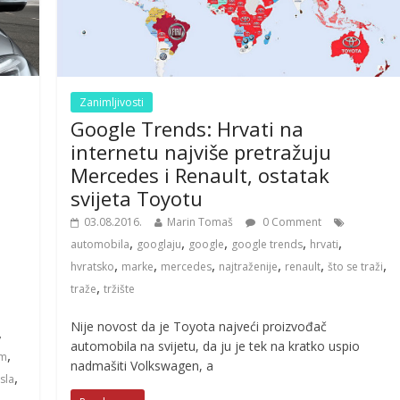
Zanimljivosti
Google Trends: Hrvati na
internetu najviše pretražuju
Mercedes i Renault, ostatak
svijeta Toyotu
e
03.08.2016.
Marin Tomaš
0 Comment
,
,
,
,
,
automobila
googlaju
google
google trends
hrvati
,
,
,
,
,
,
hvratsko
marke
mercedes
najtraženije
renault
što se traži
,
traže
tržište
Nije novost da je Toyota najveći proizvođač
,
automobila na svijetu, da ju je tek na kratko uspio
,
m
nadmašiti Volkswagen, a
,
sla