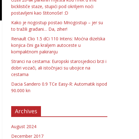
bicklističe staze, stupići pod okriljem noći
postavljeni kao štitonoše! :D
Kako je nogostup postao Mnogostup – jer su
to tražili građani… Da, ziher!
Renault Clio 1.5 dCi 110 Intens: Moćna dizelska
konjica čini ga kraljem autoceste u
kompaktnom pakiranju
Stranci na cestama: Europski starosjedioci brzi i
dobri vozači, ali istočnjaci su ubojice na
cestama
Dacia Sandero 0.9 TCe Easy-R: Automatik ispod
90.000 kn
Archives
August 2024
December 2017