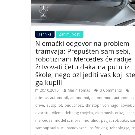
Tehnika
Zanimljivosti
Njemački odgovor na problem
tramvaja: Prepušten sam sebi,
robotizirani Mercedes će radije
žrtvovati četu đaka na putu iz
škole, nego ozlijediti vas koji st
ga kupili
20.10.2016.
Marin Tomaš
3 Comments
,
,
,
,
asimov
automobil
autonomni
autonomno
autonomus
,
,
,
,
drive
autopilot
buducnost
christoph von hugo
covjek u
,
,
,
,
dvoristu
dilema debelog covjeka
elon musk
etika
isaac
,
,
,
,
,
,
mercedes
model s
moral
moralno
petlja
robotike
sa
,
,
,
,
samoupravljajuci
samovozeci
selfdriving
tehnologija
te