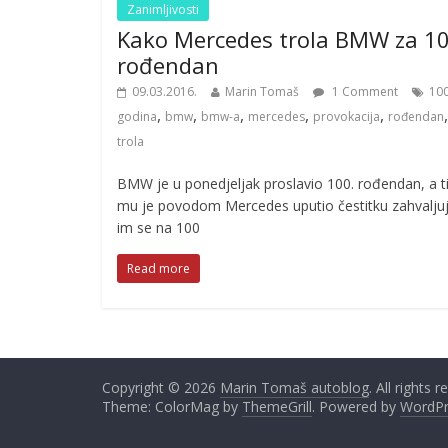
Zanimljivosti
Kako Mercedes trola BMW za 10
rođendan
09.03.2016.
Marin Tomaš
1 Comment
10
,
,
,
,
,
godina
bmw
bmw-a
mercedes
provokacija
rođendan
trola
BMW je u ponedjeljak proslavio 100. rođendan, a 
mu je povodom Mercedes uputio čestitku zahvaljuj
im se na 100
Read more
Copyright © 2026
Marin Tomaš autoblog
. All rights 
Theme: ColorMag by
ThemeGrill
. Powered by
WordPr