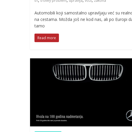
,
,
,
,
tri
trolley problem
upravlja
vozi
zakona
Automobili koji samostalno upravljaju već su realn
na cestama. Možda još ne kod nas, ali po Europi d
tamo
Read more