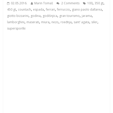
,
,
02.05.2016.
Marin Tomaš
2 Comments
100
350 gt
,
,
,
,
,
,
450 gt
countach
espada
ferrari
ferruccio
giano paolo dallarea
,
,
,
,
,
giotto bizzarini
godina
godišnjica
gran tourismo
jarama
,
,
,
,
,
,
,
lamborghini
maserati
miura
nezo
roeđnja
sant' agata
siler
supersportki