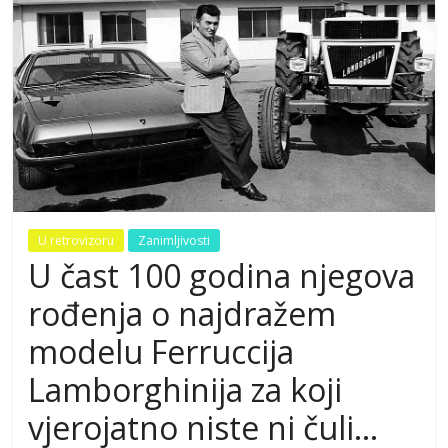
U retrovizoru
Zanimljivosti
U čast 100 godina njegova
rođenja o najdražem
modelu Ferruccija
Lamborghinija za koji
vjerojatno niste ni čuli…