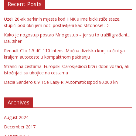
Recent Posts
Uzeli 20-ak parkinih mjesta kod HNK u ime bicklističe staze,
stupići pod okriljem noći postavljeni kao štitonoše! :D
Kako je nogostup postao Mnogostup – jer su to tražili građani…
Da, ziher!
Renault Clio 1.5 dCi 110 Intens: Moćna dizelska konjica čini ga
kraljem autoceste u kompaktnom pakiranju
Stranci na cestama: Europski starosjedioci brzi i dobri vozači, ali
istočnjaci su ubojice na cestama
Dacia Sandero 0.9 TCe Easy-R: Automatik ispod 90.000 kn
Archives
August 2024
December 2017