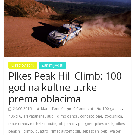
U retrovizoru
Zanimljivosti
Pikes Peak Hill Climb: 100
godina kultne utrke
prema oblacima
,
24.06.2016.
Marin Tomaš
0 Comment
100 godina
,
,
,
,
,
,
406 t16
ari vatanene
audi
climb dance
concept_one
godišnjica
,
,
,
,
,
mate rimac
michele moutin
obljetnica
peugoet
pikes peak
pikes
,
,
,
,
peak hill climb
quattro
rimac automobili
sebastien loeb
walter