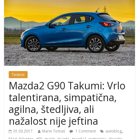
Testovi
Mazda2 G90 Takumi: Vrlo
talentirana, simpatična,
agilna, štedljiva, ali
nažalost nije jeftina
,
01.03.2017.
Marin Tomaš
1 Comment
autoblog
,
,
,
,
,
,
,
,
blog
blogger
g90
marin
mazda
mazda2
potrosnja
skyactiv