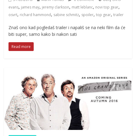
,
,
,
,
,
evans
james may
jeremy clarkson
matt leblanc
novi top gear
,
,
,
,
,
osvrt
richard hammond
sabine schmitz
spoiler
top gear
trailer
Znaš ono kad pogledaš trailer i napališ se na neki film da će
biti super, samo kako bi nakon sati
Read more