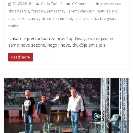
,
31.03.2016.
Marin Tomaš
0 Comment
chris evans
,
,
,
,
,
chris hearris
foršpan
james may
jeremy clarkson
matt leblanc
,
,
,
,
,
nova sezone
novi
richard hammond
sabine smithz
top gear
trailer
Izašao je prvi foršpan za novi Top Gear, prva najava ne
samo nove sezone, nego i nove, drukčije emisije s
Read more