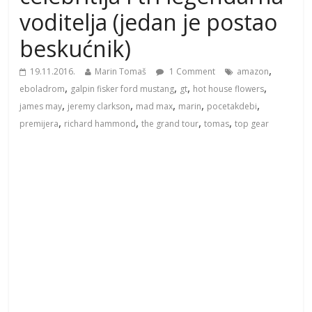
voditelja (jedan je postao
beskućnik)
,
19.11.2016.
Marin Tomaš
1 Comment
amazon
,
,
,
,
eboladrom
galpin fisker ford mustang
gt
hot house flowers
,
,
,
,
,
james may
jeremy clarkson
mad max
marin
pocetakdebi
,
,
,
,
premijera
richard hammond
the grand tour
tomas
top gear