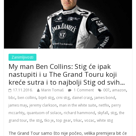
Zanimljivosti
My man Ben Collins: Stig će ipak
nastupiti i u The Grand Touru koji
kreće sutra i to najbolji Stig od svih…
,
,
17.11.2016.
Marin Tomaš
1 Comment
007
amazon
,
,
,
,
,
,
bbc
ben collins
bijeli stig
crni stig
dainel craig
james bond
,
,
,
,
james may
jeremy clarkson
man in the white suite
netflix
perry
,
,
,
,
,
mccarhty
quantuom of solace
richard hammond
skyfall
stig
the
,
,
,
,
,
,
grand tour
the stig
tko je
top gear
trkac
vozac
white stig
The Grand Tour samo što nije počeo, velika premijera bit će