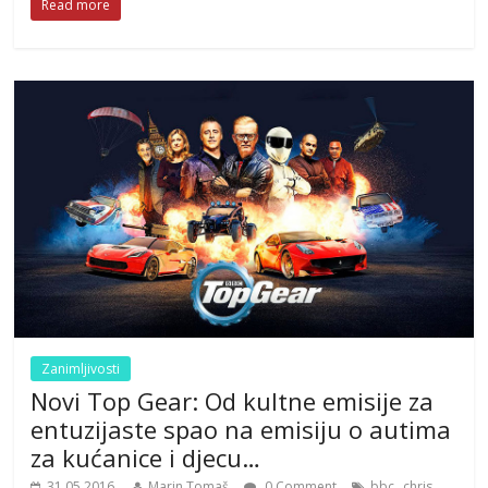
Read more
Zanimljivosti
Novi Top Gear: Od kultne emisije za
entuzijaste spao na emisiju o autima
za kućanice i djecu…
,
31.05.2016.
Marin Tomaš
0 Comment
bbc
chris