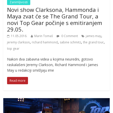
Zanimljivosti
Novi show Clarksona, Hammonda i
Maya zvat će se The Grand Tour, a
novi Top Gear počinje s emitiranjem
29.05.
,
11.05.2016.
Marin Tomaš
0 Comment
james may
,
,
,
,
jeremy clarkson
richard hammond
sabine schmitz
the grand tour
top gear
Nakon dva zabavna videa u kojima neuredni, gotovo
raskalašeni Jeremy Clarkson, Richard Hammond i James
May u redakciji smišljaju ime
Read more