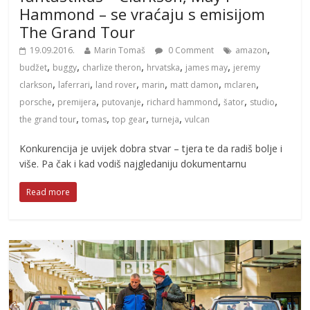
Hammond – se vraćaju s emisijom
The Grand Tour
,
19.09.2016.
Marin Tomaš
0 Comment
amazon
,
,
,
,
,
budžet
buggy
charlize theron
hrvatska
james may
jeremy
,
,
,
,
,
,
clarkson
laferrari
land rover
marin
matt damon
mclaren
,
,
,
,
,
,
porsche
premijera
putovanje
richard hammond
šator
studio
,
,
,
,
the grand tour
tomas
top gear
turneja
vulcan
Konkurencija je uvijek dobra stvar – tjera te da radiš bolje i
više. Pa čak i kad vodiš najgledaniju dokumentarnu
Read more