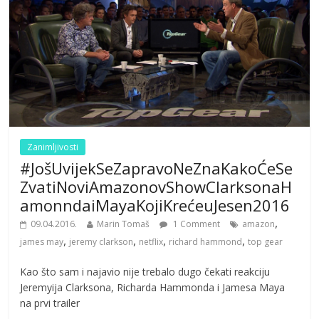
Zanimljivosti
#JošUvijekSeZapravoNeZnaKakoĆeSe
ZvatiNoviAmazonovShowClarksonaH
amonndaiMayaKojiKrećeuJesen2016
,
09.04.2016.
Marin Tomaš
1 Comment
amazon
,
,
,
,
james may
jeremy clarkson
netflix
richard hammond
top gear
Kao što sam i najavio nije trebalo dugo čekati reakciju
Jeremyija Clarksona, Richarda Hammonda i Jamesa Maya
na prvi trailer