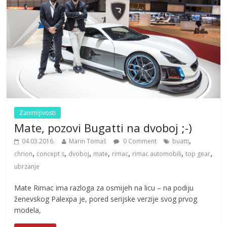
Zanimljivosti
Mate, pozovi Bugatti na dvoboj ;-)
,
04.03.2016.
Marin Tomaš
0 Comment
buatti
,
,
,
,
,
,
,
chrion
concept s
dvoboj
mate
rimac
rimac automobili
top gear
ubrzanje
Mate Rimac ima razloga za osmijeh na licu – na podiju
ženevskog Palexpa je, pored serijske verzije svog prvog
modela,