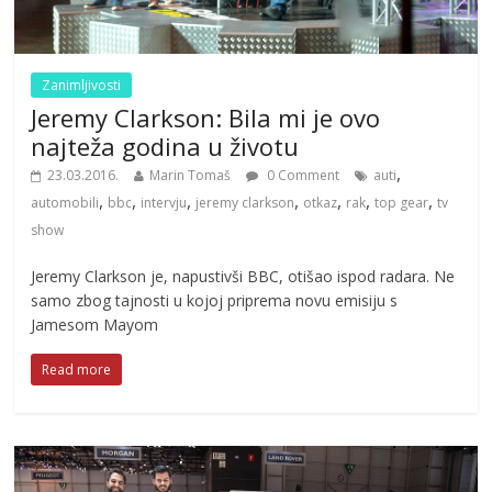
Zanimljivosti
Jeremy Clarkson: Bila mi je ovo
najteža godina u životu
,
23.03.2016.
Marin Tomaš
0 Comment
auti
,
,
,
,
,
,
,
automobili
bbc
intervju
jeremy clarkson
otkaz
rak
top gear
tv
show
Jeremy Clarkson je, napustivši BBC, otišao ispod radara. Ne
samo zbog tajnosti u kojoj priprema novu emisiju s
Jamesom Mayom
Read more