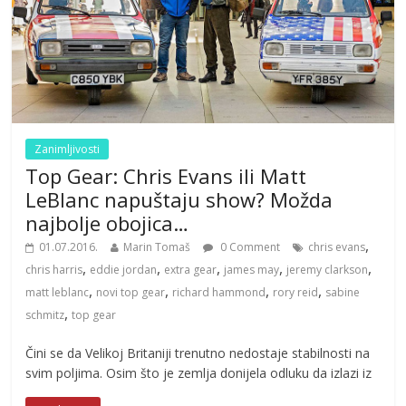
Zanimljivosti
Top Gear: Chris Evans ili Matt
LeBlanc napuštaju show? Možda
najbolje obojica…
,
01.07.2016.
Marin Tomaš
0 Comment
chris evans
,
,
,
,
,
chris harris
eddie jordan
extra gear
james may
jeremy clarkson
,
,
,
,
matt leblanc
novi top gear
richard hammond
rory reid
sabine
,
schmitz
top gear
Čini se da Velikoj Britaniji trenutno nedostaje stabilnosti na
svim poljima. Osim što je zemlja donijela odluku da izlazi iz